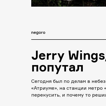
negoro
Jerry Wing
попутал
Сегодня был по делам в небе
«Атриуме», на станции метро 
перекусить, и почему то реши
новое место. Не иначе, помра