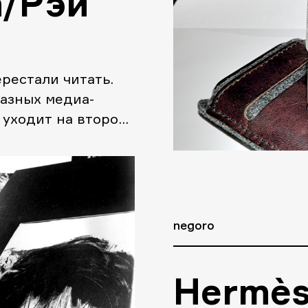
а/Рэй
ерестали читать.
азных медиа-
 уходит на второй
negoro
Hermès