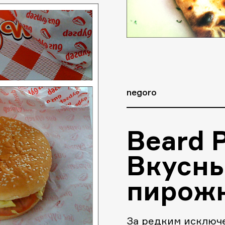
negoro
Beard 
Вкусн
пирож
За редким исключе