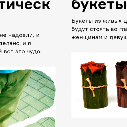
стическ
букеты
Букеты из живых ц
будут стоять во г
мне надоели, и
женщинам и девушк
делано, и я
они не очень долго
 вот это чудо.
варианты.