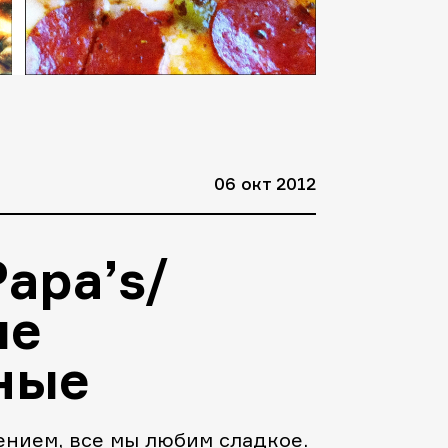
06 окт 2012
Papa’s/
ые
ные
нием, все мы любим сладкое.