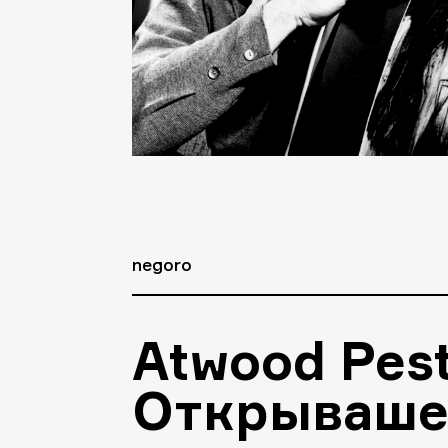
negoro
Atwood Pes
Открываше