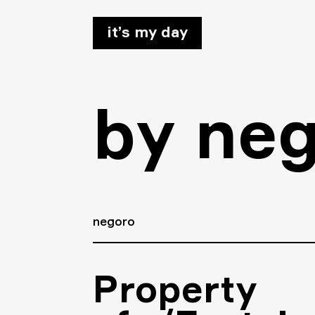
it’s my day
by
neg
negoro
Property