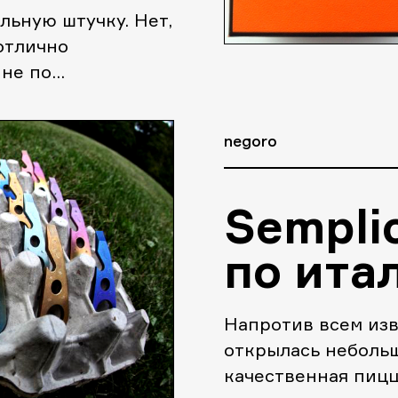
льную штучку. Нет,
 отлично
 не по
negoro
Sempli
по ита
Напротив всем изв
открылась небольш
качественная пицц