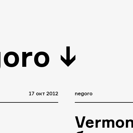
oro
↓
17 окт 2012
negoro
Vermon