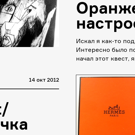
Оранж
настро
Искал я как-то по
Интересно было по
начал этот квест, 
найду.
14 окт 2012
t/
чка