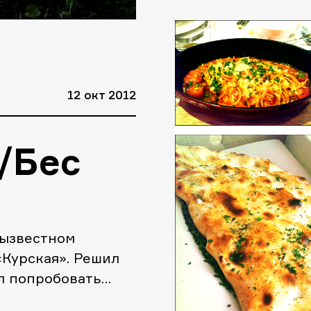
«Semplice», что в 
означает «Простой
12 окт 2012
s/Бес
зызвестном
«Курская». Решил
л попробовать
чение на меня