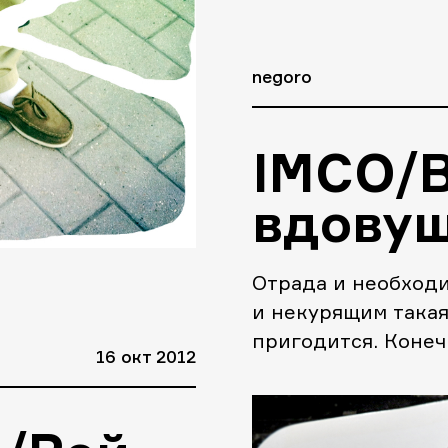
negoro
IMCO/В
вдову
Отрада и необходи
и некурящим такая 
пригодится. Конеч
16 окт 2012