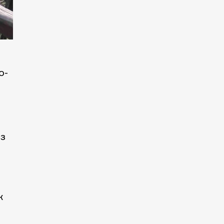
о-
аз
к
е