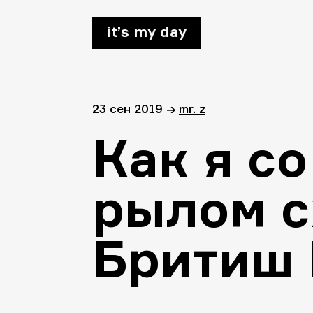
it’s my day
23 сен 2019
→
mr. z
Как я с
рылом с
Бритиш