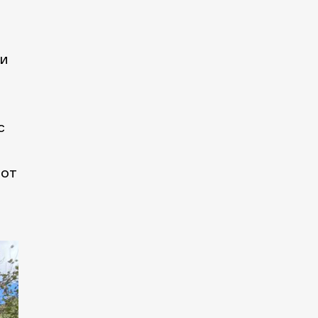
ми
с
вот