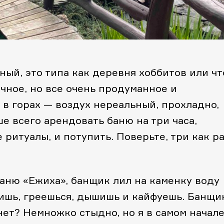
ый, это типа как деревня хоббитов или чт
ечное, но все очень продуманное и
 в горах — воздух нереальный, прохладно,
ше всего арендовать баню на три часа,
 ритуалы, и потупить. Поверьте, три как р
баню «Ежиха», банщик лил на каменку воду
дишь, греешься, дышишь и кайфуешь. Банщи
хнет? Немножко стыдно, но я в самом начал