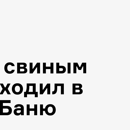
о свиным
ходил в
 Баню