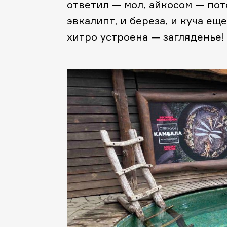
ответил — мол, айкосом — пот
эвкалипт, и береза, и куча ещ
хитро устроена — загляденье!