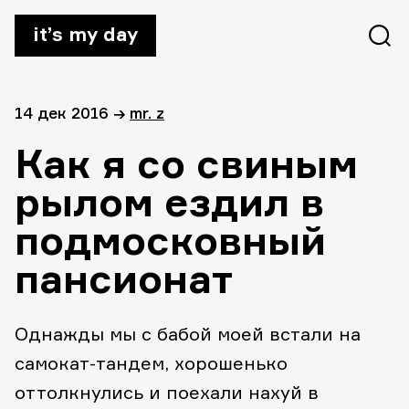
it’s my day
14 дек 2016
→
mr. z
Как я со свиным
рылом ездил в
подмосковный
пансионат
Однажды мы с бабой моей встали на
самокат-тандем, хорошенько
оттолкнулись и поехали нахуй в