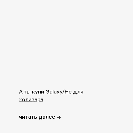
А ты купи Galaxy/Не для
холивара
читать далее →