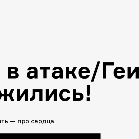
 в атаке/Ге
жились!
ть — про сердца.