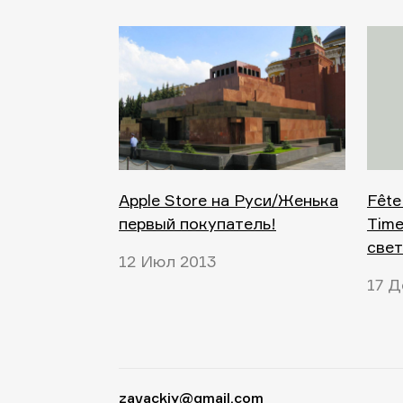
Apple Store на Руси/Женька
Fête
первый покупатель!
Time
свет
12 Июл 2013
17 Д
zavackiy@gmail.com