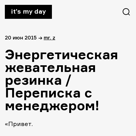
it’s my day
20 июн 2015
→
mr. z
Энергетическая
жевательная
резинка /
Переписка с
менеджером!
«Привет.