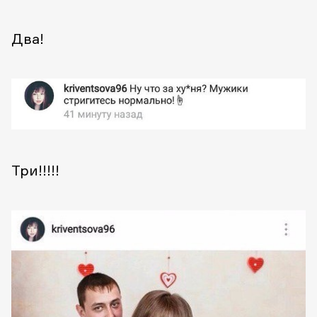
Два!
Три!!!!!