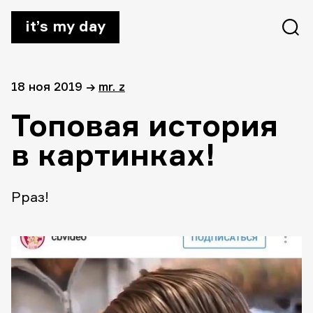
it’s my day
18 ноя 2019
→
mr. z
Топовая история
в картинках!
Рраз!