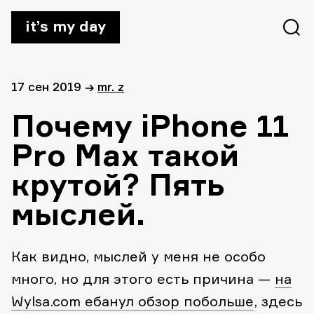
it’s my day
17 сен 2019
→
mr. z
Почему iPhone 11
Pro Max такой
крутой? Пять
мыслей.
Как видно, мыслей у меня не особо
много, но для этого есть причина —
на
Wylsa.com ебанул обзор побольше
, здесь