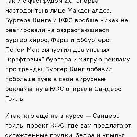
Так и с фастфудом 2.0. Сперва
мастодонты в лице Макдоналдса,
Бургера Кинга и КФС вообще никак не
реагировали на разрастающиеся
Бургер хирос, Фарш и Бббургерс.
Потом Мак выпустил два унылых
“крафтовых” бургера и хитрую рекламу
про тренды. Бургер Кинг добавил
побольше хуёв в свои вирусные
рекламы, ну а КФС открыли Сандерс
Гриль.
Итак, кто ещё не в курсе — Сандерс
гриль, проект КФС, где вам предлагают
охлажденные грудки, бедра и крылья