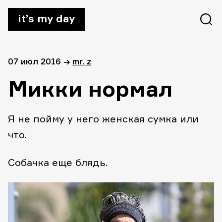
it’s my day
07 июл 2016
→
mr. z
Микки нормал
Я не пойму у него женская сумка или
что.
Собачка еще блядь.