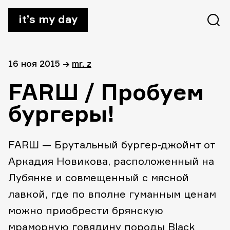
it’s my day
16 ноя 2015
→
mr. z
FARШ / Пробуем
бургеры!
FARШ — Брутальный бургер-джойнт от
Аркадия Новикова, расположенный на
Лубянке и совмещенный с мясной
лавкой, где по вполне гуманным ценам
можно приобрести брянскую
мраморную говядину породы Black