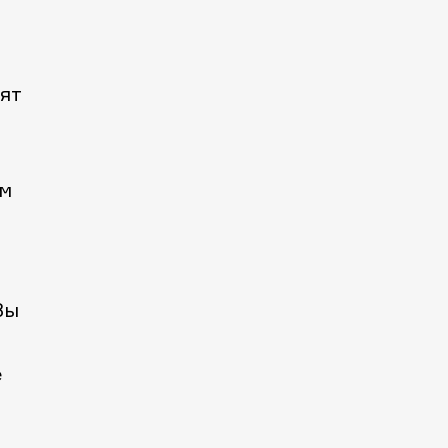
ят
ем
Вы
е