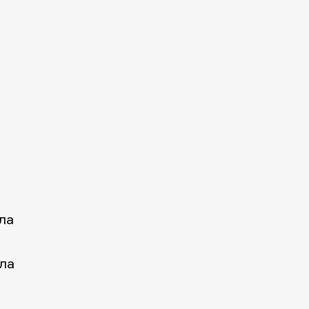
ла
ла