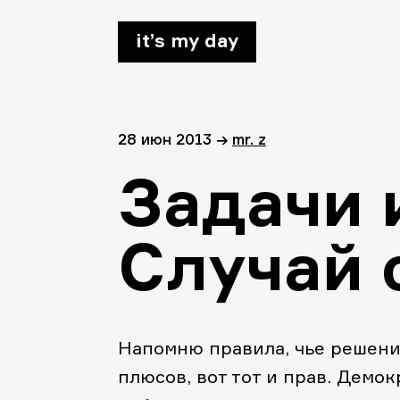
it’s my day
28 июн 2013
→
mr. z
Задачи 
Случай 
Напомню правила, чье решени
плюсов, вот тот и прав. Демок