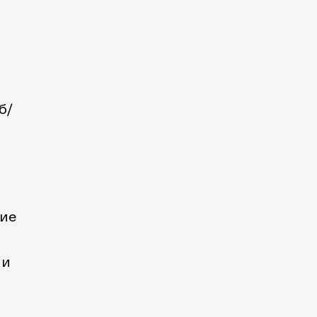
б/
чие
 и