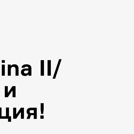
na II/
 и
ция!