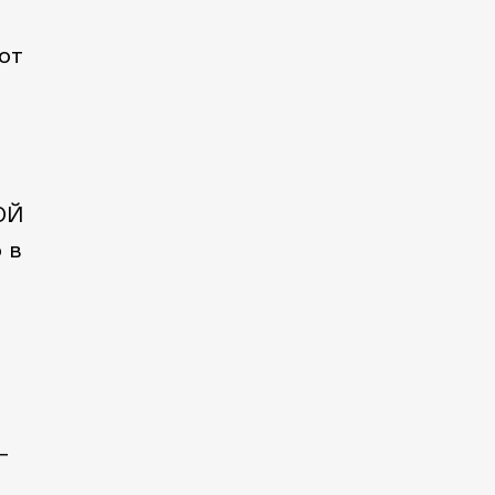
от
ОЙ
 в
–