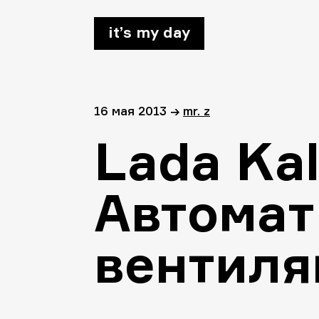
it’s my day
16 мая 2013
→
mr. z
Lada Kali
Автомат
вентиля