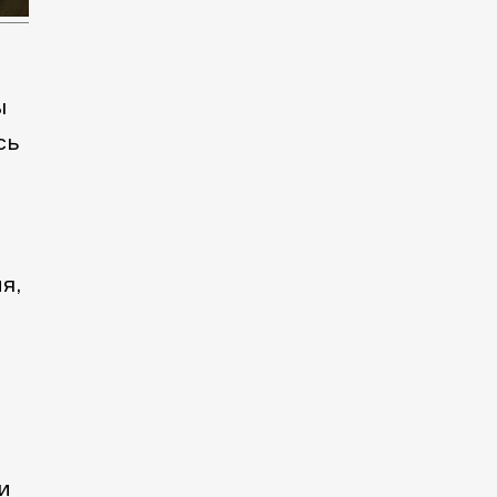
ы
сь
о
я,
и