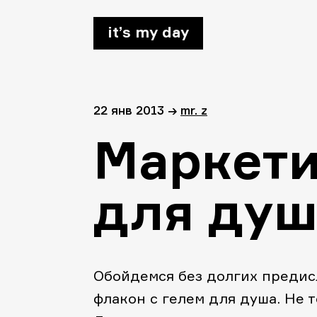
it’s my day
22 янв 2013
→
mr. z
Маркети
для душ
Обойдемся без долгих предисл
флакон с гелем для душа. Не т