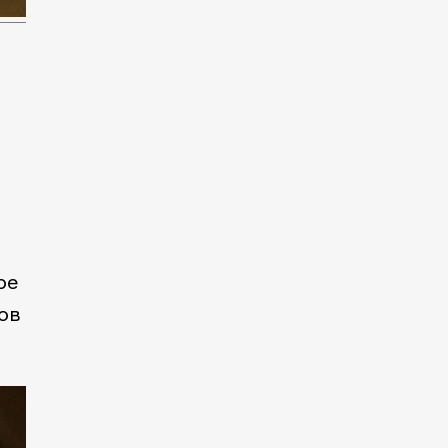
ое
ов