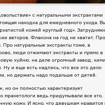
довольствие» с натуральными экстрактами
стоящая находка для ежедневного ухода. В
рхатистой кожей круглый год». Затрудняю
рсии авторов. Флакона на год не хватит. Пр
. Про натуральные экстракты тоже, в
рово, люди отжимают экстракты и прямо в
овую хуйню, на деле огромный завод, хими
 Ну и еще есть надпись, что все это дело
и, но держать надо подальше от детей.
ик, но он полностью характеризует
о мракетологи ведь придумывали все это,
ную кожу. И ясно, что девушкам нравится 