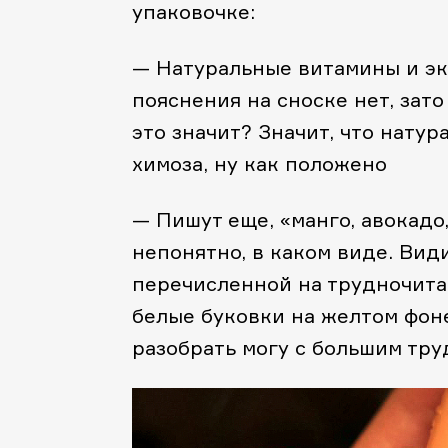
упаковочке:
— Натуральные витамины и эк
пояснения на сноске нет, зат
это значит? Значит, что натур
химоза, ну как положено
— Пишут еще, «манго, авокадо, 
непонятно, в каком виде. Вид
перечисленной на трудночита
белые буковки на желтом фон
разобрать могу с большим тр