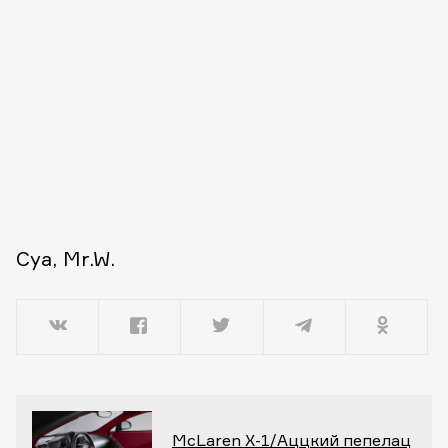
Cya, Mr.W.
McLaren X-1/Аццкий пепелац