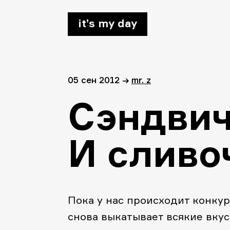
it’s my day
05 сен 2012
→
mr. z
Сэндвич
И сливо
Пока у нас происходит конкур
снова выкатывает всякие вкус