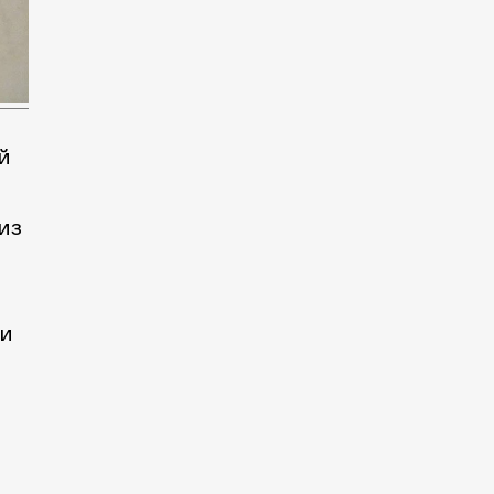
й
из
ри