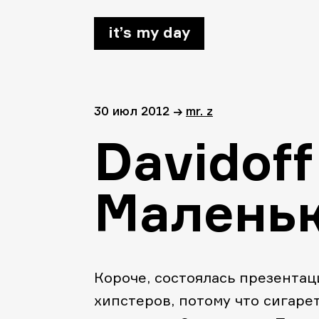
it’s my day
30 июл 2012
→
mr. z
Davidoff
Маленьк
Короче, состоялась презента
хипстеров, потому что сигар