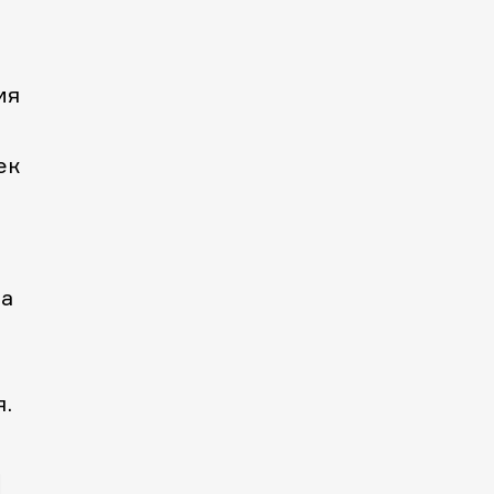
ия
ек
на
я.