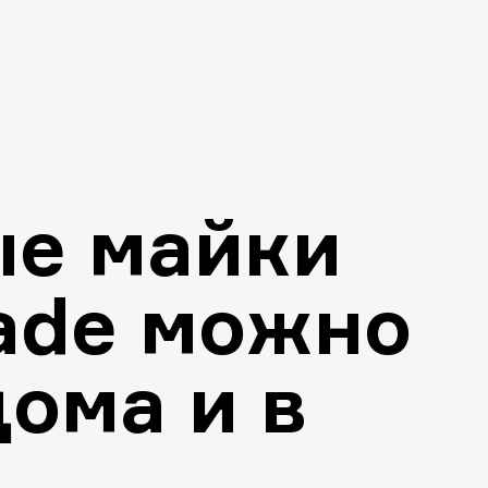
е майки
ade можно
дома и в