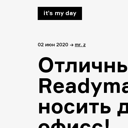
it’s my day
02 июн 2020
→
mr. z
Отличны
Readym
носить 
офисс!