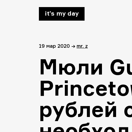
it’s my day
19 мар 2020
→
mr. z
Мюли Gu
Princet
рублей 
необхо