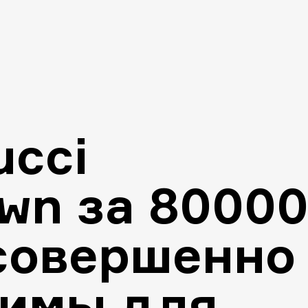
cci
own за 8000
совершенно
димы для