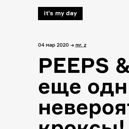
it’s my day
04 мар 2020
→
mr. z
PEEPS &
еще одн
невероя
кроксы!