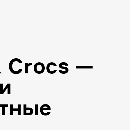
 Crocs —
и
тные