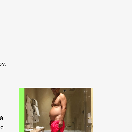
у,
й
тя