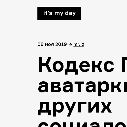
it’s my day
08 ноя 2019
→
mr. z
Кодекс 
аватарки
других
социало