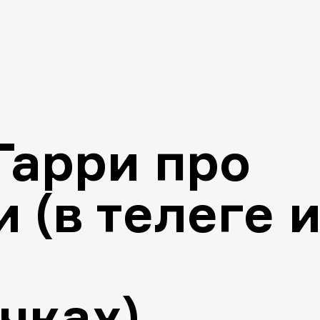
Гарри про
 (в телеге 
чках)