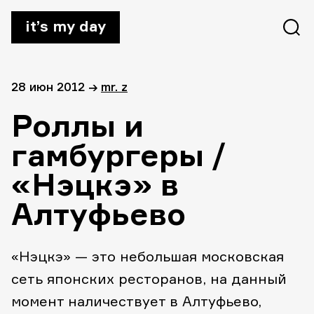
it’s my day
28 июн 2012
→
mr. z
Роллы и
гамбургеры /
«Нэцкэ» в
Алтуфьево
«Нэцкэ» — это небольшая московская
сеть японских ресторанов, на данный
момент наличествует в Алтуфьево,