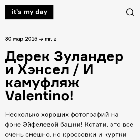
it’s my day
30 мар 2015
→
mr. z
Дерек Зуландер
и Хэнсел / И
камуфляж
Valentino!
Несколько хороших фотографий на
фоне Эйфелевой башни! Кстати, это все
очень смешно, но кроссовки и куртки