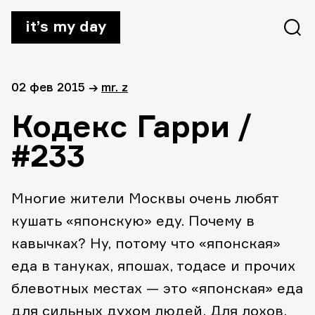
it’s my day
02 фев 2015
→
mr. z
Кодекс Гарри /
#233
Многие жители Москвы очень любят
кушать «японскую» еду. Почему в
кавычках? Ну, потому что «японская»
еда в тануках, япошах, тодасе и прочих
блевотных местах — это «японская» еда
для сильных духом людей. Для лохов.