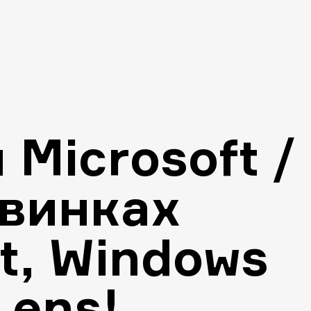
Microsoft /
овинках
t, Windows
Lens!