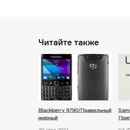
Читайте также
Blackberry 9790/Правильный
Sams
жирный
При
30 Ноя 2011
04 Ф