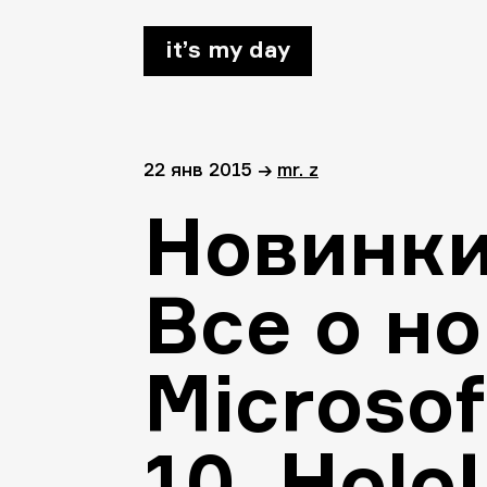
it’s my day
22 янв 2015
→
mr. z
Новинки 
Все о н
Microsof
10, Holo