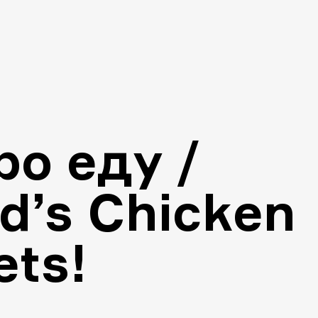
ро еду /
d’s Chicken
ts!