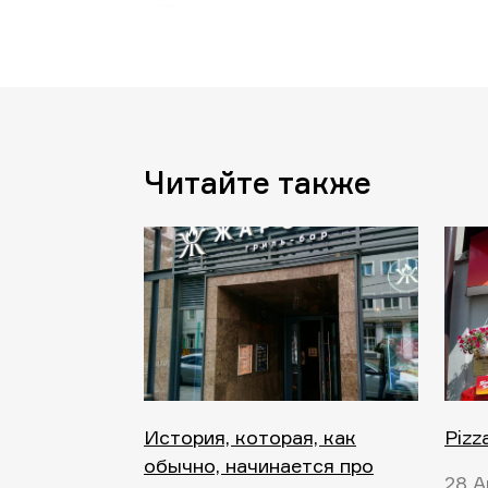
Читайте также
История, которая, как
Pizz
обычно, начинается про
28 А