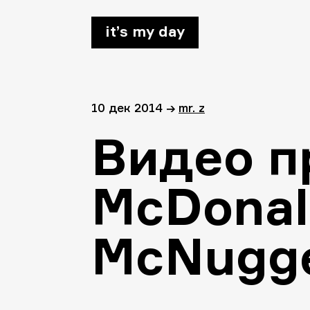
it’s my day
10 дек 2014
→
mr. z
Видео п
McDonal
McNugge