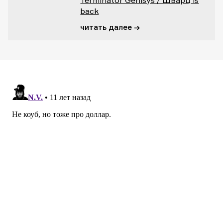
Terminator Genisys / Шварц is
back
читать далее →