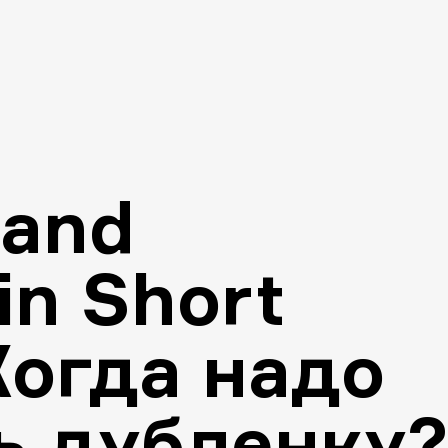
land
in Short
Когда надо
ь дубленку