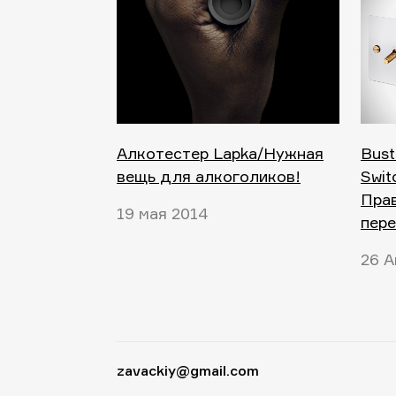
Алкотестер Lapka/Нужная
Bust
вещь для алкоголиков!
Swit
Пра
19 мая 2014
пер
26 А
zavackiy@gmail.com