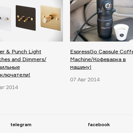
er & Punch Light
EspressGo Capsule Coff
ches and Dimmers/
Machine/Кофеварка в
вильные
машину!
еключатели!
07 Авг 2014
вг 2014
telegram
facebook