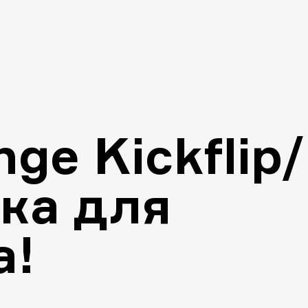
ge Kickflip/
ка для
а!