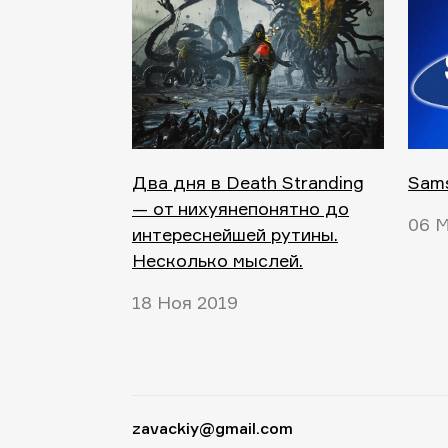
Два дня в Death Stranding
Sam
— от нихуянепонятно до
06 М
интереснейшей рутины.
Несколько мыслей.
18 Ноя 2019
zavackiy@gmail.com