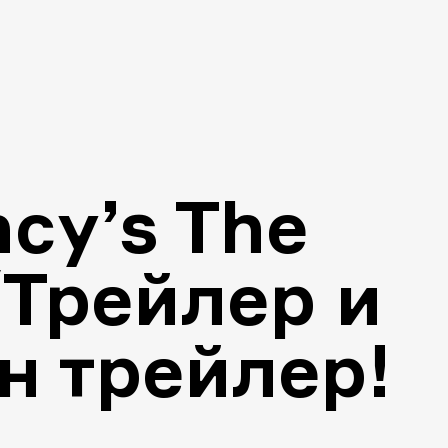
cy’s The
/Трейлер и
н трейлер!