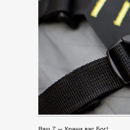
Ваш Z — Храни вас Бог!