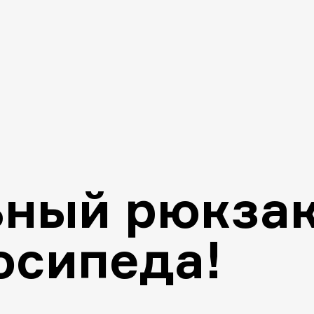
/
ьный рюкза
осипеда!