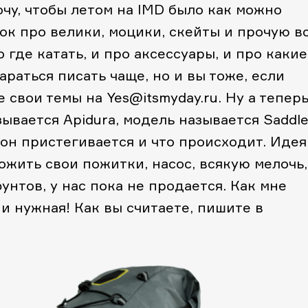
очу, чтобы летом на IMD было как можно
ток про велики, моцики, скейты и прочую в
о где катать, и про аксессуары, и про какие
араться писать чаще, но и вы тоже, если
 свои темы на Yes@itsmyday.ru. Ну а тепер
зывается Apidura, модель называется Saddl
 он пристегивается и что происходит. Идея
ожить свои пожитки, насос, всякую мелочь,
фунтов, у нас пока не продается. Как мне
 и нужная! Как вы считаете, пишите в