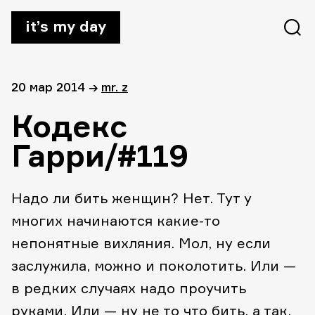
it’s my day
20 мар 2014
→
mr. z
Кодекс
Гарри/#119
Надо ли бить женщин? Нет. Тут у
многих начинаются какие-то
непонятные вихляния. Мол, ну если
заслужила, можно и поколотить. Или —
в редких случаях надо проучить
руками. Или — ну не то что бить, а так,