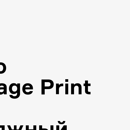
o
ge Print
яжный