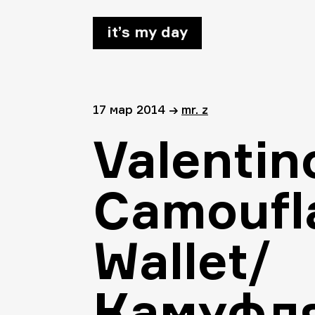
it’s my day
17 мар 2014
→
mr. z
Valentin
Camoufla
Wallet/
Камуфл