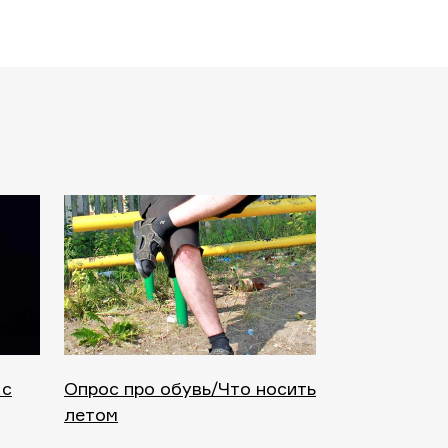
 с
Опрос про обувь/Что носить
летом