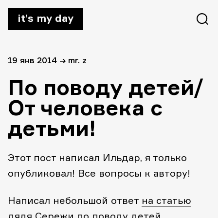
it’s my day
19 янв 2014
→
mr. z
По поводу детей/
От человека с
детьми!
Этот пост написал Ильдар, я только
опубликовал! Все вопросы к автору!
Написал небольшой ответ
на статью
дядя Сережи по поводу детей.