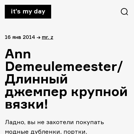
it’s my day
16 янв 2014
→
mr. z
Ann
Demeulemeester/
Длинный
джемпер крупной
вязки!
Ладно, вы не захотели покупать
модные дубленки, портки,