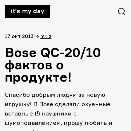
it’s my day
17 окт 2013
→
mr. z
Bose QC-20/10
фактов о
продукте!
Спасибо добрым людям за новую
игрушку! В Bose сделали охуенные
вставные (!) наушники с
шумоподавлением, прошу любить и