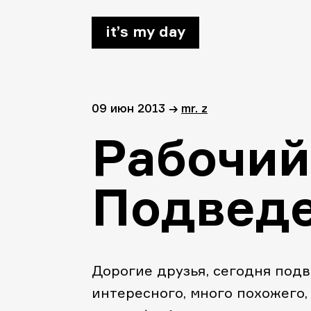
it’s my day
09 июн 2013
→
mr. z
Рабочий
Подведе
Дорогие друзья, сегодня под
интересного, много похожего,