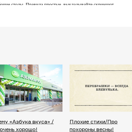
му «Азбука вкуса» /
Плохие стихи/Про
очень хорошо!
похороны весны!