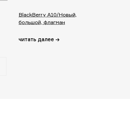
BlackBerry A10/Новый,
большой, флагман
читать далее →