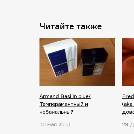
Читайте также
Armand Basi in blue/
Fred
Темпераментный и
(aka
небанальный
дов
30 мая 2013
29 Д