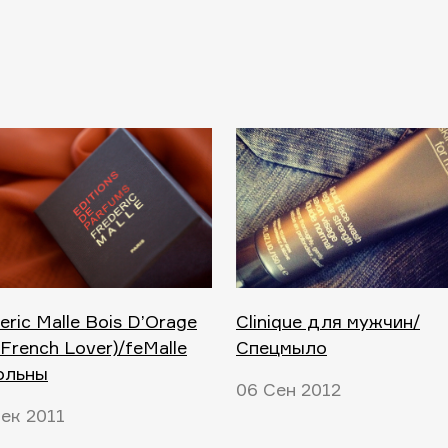
eric Malle Bois D’Orage
Clinique для мужчин/
 French Lover)/feMalle
Спецмыло
ольны
06 Сен 2012
ек 2011