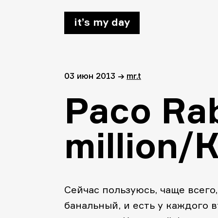
it’s my day
03 июн 2013
→
mr.t
Paco Ra
million/
Сейчас пользуюсь, чаще всего
банальный, и есть у каждого в