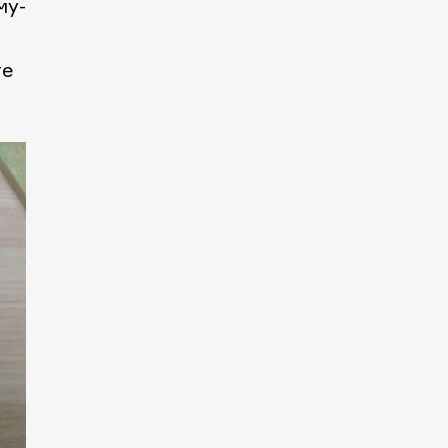
му-
те