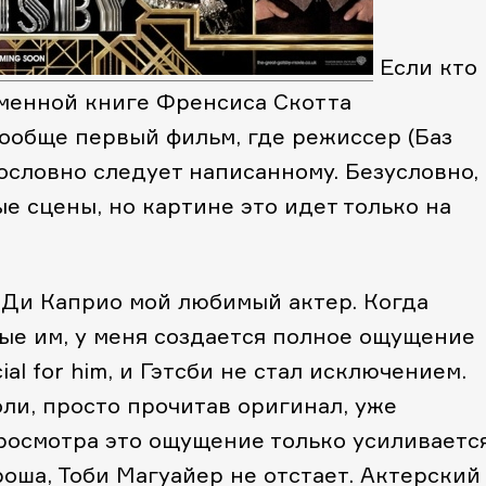
Если кто
именной книге Френсиса Скотта
ообще первый фильм, где режиссер (Баз
словно следует написанному. Безусловно,
е сцены, но картине это идет только на
 Ди Каприо мой любимый актер. Когда
ые им, у меня создается полное ощущение
ial for him, и Гэтсби не стал исключением.
оли, просто прочитав оригинал, уже
росмотра это ощущение только усиливается
оша, Тоби Магуайер не отстает. Актерский