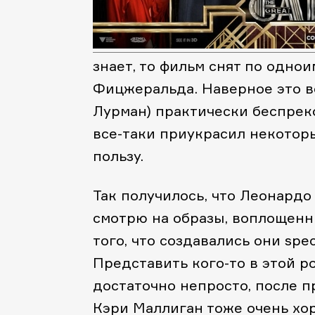
знает, то фильм снят по одно
Фицжеральда. Наверное это в
Лурман) практически беспреко
все-таки приукрасил некоторы
пользу.
Так получилось, что Леонардо
смотрю на образы, воплощенн
того, что создавались они spec
Представить кого-то в этой р
достаточно непросто, после п
Кэри Маллиган тоже очень хор