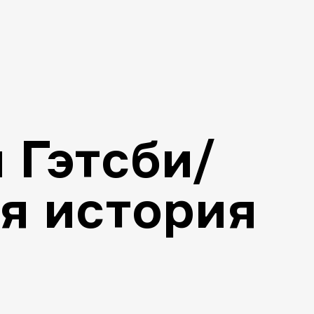
 Гэтсби/
я история