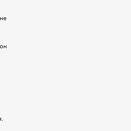
 не
 он
.