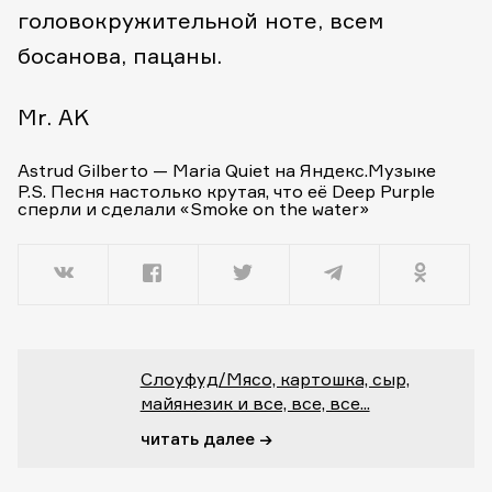
головокружительной ноте, всем
босанова, пацаны.
Mr. AK
Astrud Gilberto
—
Maria Quiet
на
Яндекс.Музыке
P.S. Песня настолько крутая, что её Deep Purple
сперли и сделали
«Smoke on the water»
Слоуфуд/Мясо, картошка, сыр,
майянезик и все, все, все...
читать далее →