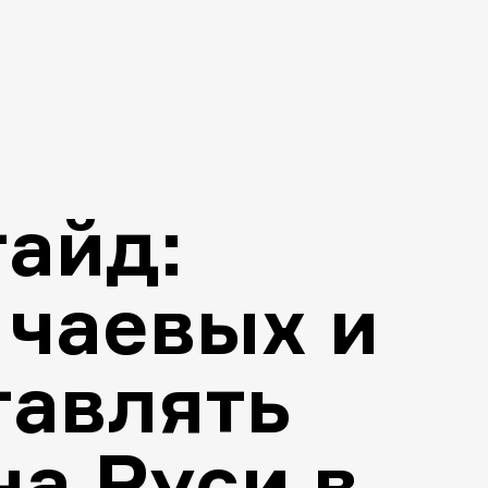
айд:
 чаевых и
тавлять
на Руси в