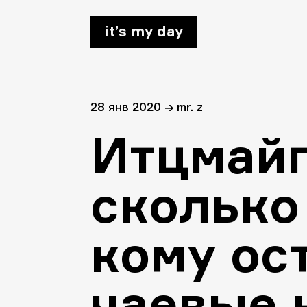
it’s my day
28 янв 2020
→
mr. z
Итцмайг
сколько
кому ос
чаевые 