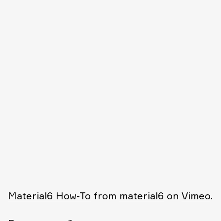
Material6 How-To
from
material6
on
Vimeo
.