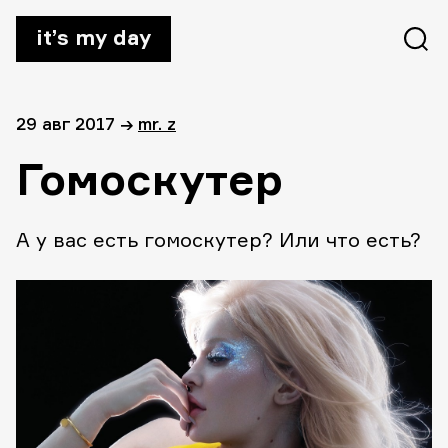
it’s my day
29 авг 2017
→
mr. z
Гомоскутер
А у вас есть гомоскутер? Или что есть?