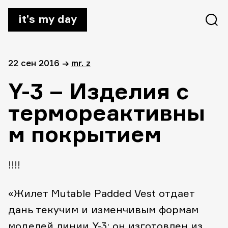
it’s my day
22 сен 2016
→
mr. z
Y-3 – Изделия с
термореактивны
м покрытием
!!!!
«Жилет Mutable Padded Vest отдает
дань текучим и изменчивым формам
моделей линии Y-3; он изготовлен из