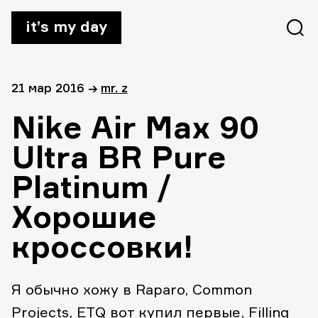
it’s my day
21 мар 2016
→
mr. z
Nike Air Max 90
Ultra BR Pure
Platinum /
Хорошие
кроссовки!
Я обычно хожу в Raparo, Common
Projects, ETQ вот купил первые, Filling