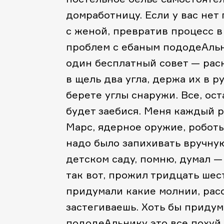
домработницу. Если у вас нет
с женой, превратив процесс в
проблем с ебаным пододеАльн
один бесплатный совет — рас
в щель два угла, держа их в р
берете углы снаружи. Все, ос
будет заебися. Меня каждый р
Марс, ядерное оружие, роботы
надо было запихивать вручную
детском саду, помню, думал —
так вот, прожил тридцать шест
придумали какие молнии, рас
застегиваешь. Хоть бы приду
пододеАльнику это все похуй,