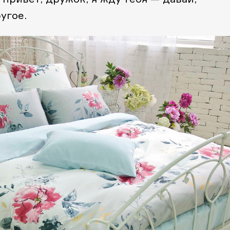
угое.