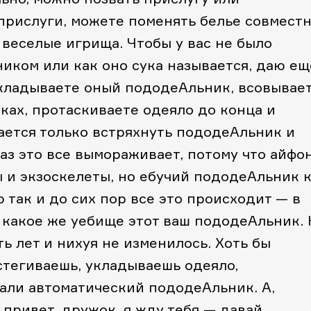
 прислуги, можете поменять белье совмест
 веселые игрища. Чтобы у вас не было
иком или как оно сука называется, даю ещ
кладываете оный пододеАльник, всовывае
уках, протаскиваете одеяло до конца и
тается только встряхнуть пододеАльник и
аз это все вымораживает, потому что айфо
 и экзоскелеты, но ебучий пододеАльник 
 так и до сих пор все это происходит — в
 какое же уебище этот ваш пододеАльник. 
ь лет и нихуя не изменилось. Хоть бы
стегиваешь, укладываешь одеяло,
мали автоматический пододеАльник. А,
 привет, дружок, я жду тебя — давай,