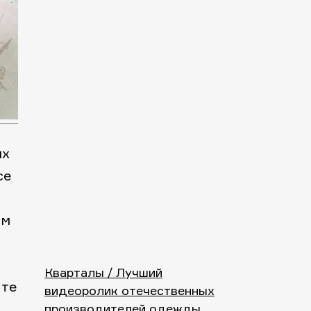
ых
се
ом
Кварталы / Лучший
ите
видеоролик отечественных
производителей одежды