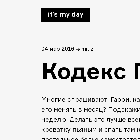
it’s my day
04 мар 2016
→
mr. z
Кодекс 
Многие спрашивают, Гарри, ка
его менять в месяц? Подскажи
неделю. Делать это лучше все
кроватку пьяным и спать там 
постельное белье самостоятел