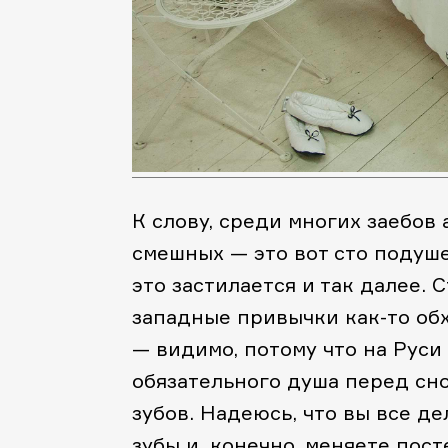
К слову, среди многих заебов
смешных — это вот сто подуше
это застилается и так далее.
западные привычки как-то об
— видимо, потому что на Руси 
обязательного душа перед сно
зубов. Надеюсь, что вы все де
зубы и, конечно, меняете пост