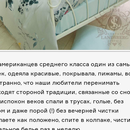
 американцев среднего класса один из сам
к, одеяла красивые, покрывала, пижамы, в
 Странно, что наши любители перенимать
ходят стороной традиции, связанные со сн
испокон веков спали в трусах, голые, без
м и даже порой (!) без вечерней чистки
лаете как положено, спите в колпаке, чист
ельное белье раз в неделю.