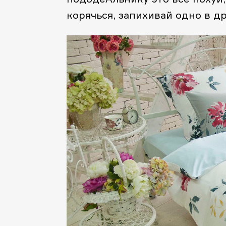
корячься, запихивай одно в др