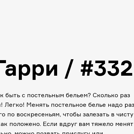
Гарри / #332
к быть с постельным бельем? Сколько раз
! Легко! Менять постельное белье надо раз
го по воскресеньям, чтобы залезать в чист
как положено. Если вдруг вам тяжело менят
ьно, можно позвать прислугу или