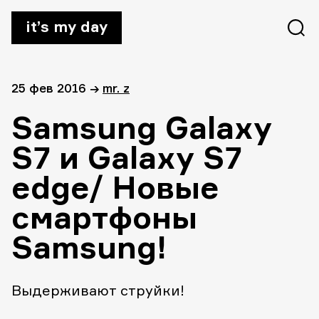
it’s my day
25 фев 2016
→
mr. z
Samsung Galaxy
S7 и Galaxу S7
edge/ Новые
смартфоны
Samsung!
Выдерживают струйки!