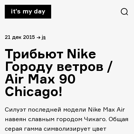
it’s my day
21 дек 2015
→
js
Трибьют Nike
Городу ветров /
Air Max 90
Chicago!
Силуэт последней модели Nike Max Air
навеян славным городом Чикаго. Общая
серая гамма символизирует цвет