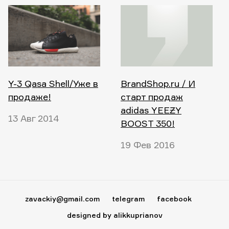
Y-3 Qasa Shell/Уже в
BrandShop.ru / И
продаже!
старт продаж
adidas YEEƵY
13 Авг 2014
BOOST 350!
19 Фев 2016
zavackiy@gmail.com
telegram
facebook
designed by alikkuprianov