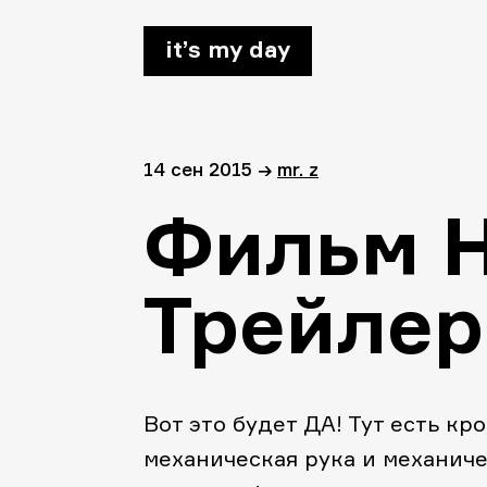
it’s my day
14 сен 2015
→
mr. z
Фильм 
Трейлер
Вот это будет ДА! Тут есть к
механическая рука и механиче