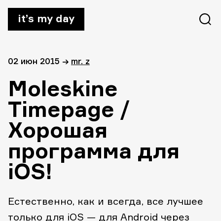
it’s my day
02 июн 2015
→
mr. z
Moleskine
Timepage /
Хорошая
программа для
iOS!
Естественно, как и всегда, все лучшее
только для iOS — для Android через